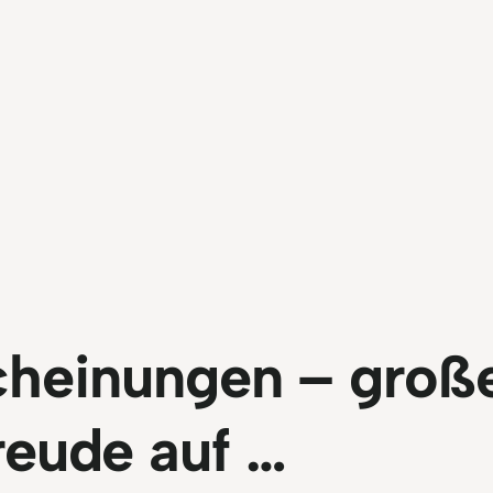
cheinungen – groß
reude auf …