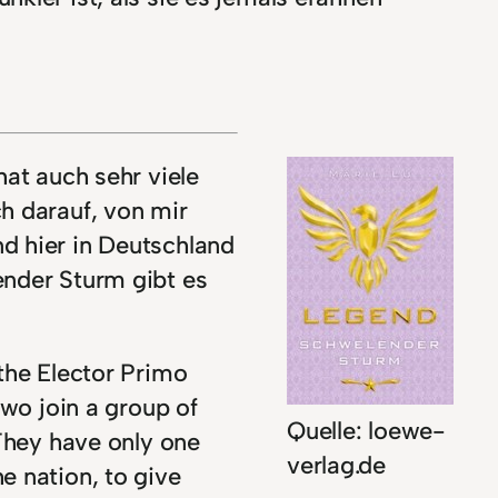
hat auch sehr viele
h darauf, von mir
d hier in Deutschland
ender Sturm gibt es
the Elector Primo
two join a group of
Quelle: loewe-
 They have only one
verlag.de
e nation, to give