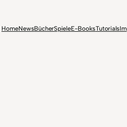
Home
News
Bücher
Spiele
E-Books
Tutorials
Im