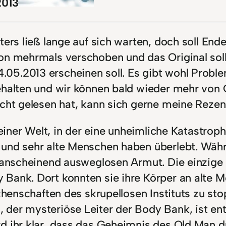
2013
ers ließ lange auf sich warten, doch soll Ende
on mehrmals verschoben und das Original soll
05.2013 erscheinen soll. Es gibt wohl Proble
ehalten und wir können bald wieder mehr von C
nicht gelesen hat, kann sich gerne meine Reze
 einer Welt, in der eine unheimliche Katastroph
 und sehr alte Menschen haben überlebt. Wäh
 anscheinend ausweglosen Armut. Die einzige M
 Bank. Dort konnten sie ihre Körper an alte 
chenschaften des skrupellosen Instituts zu sto
 der mysteriöse Leiter der Body Bank, ist e
 ihr klar, dass das Geheimnis des Old Man dun