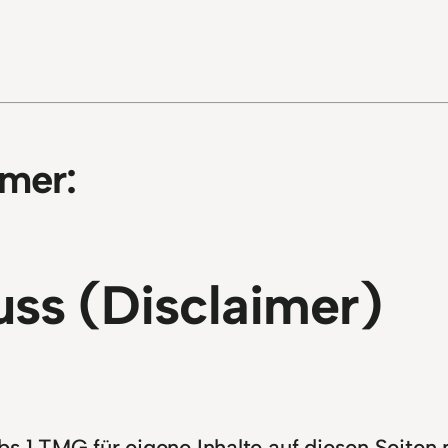
imer:
ss (Disclaimer)
bs.1 TMG für eigene Inhalte auf diesen Seite