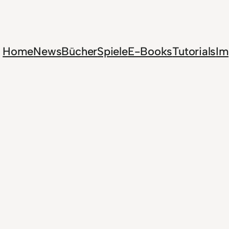
Home
News
Bücher
Spiele
E-Books
Tutorials
Im