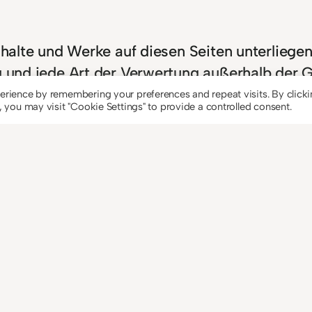
Inhalte und Werke auf diesen Seiten unterlieg
ng und jede Art der Verwertung außerhalb der
utors bzw. Erstellers. Downloads und Kopien d
erience by remembering your preferences and repeat visits. By click
 you may visit "Cookie Settings" to provide a controlled consent.
oweit die Inhalte auf dieser Seite nicht vom 
ere werden Inhalte Dritter als solche gekennz
den, bitten wir um einen entsprechenden Hi
 Inhalte umgehend entfernen.
rtal zum Internetrecht von Rechtsanwalt Sör