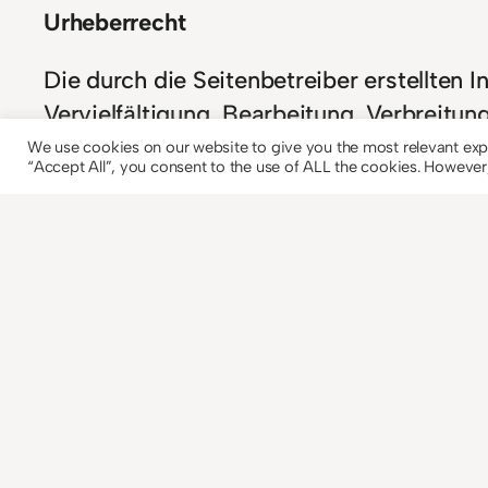
Urheberrecht
Die durch die Seitenbetreiber erstellten 
Vervielfältigung, Bearbeitung, Verbreitu
schriftlichen Zustimmung des jeweiligen A
We use cookies on our website to give you the most relevant exp
“Accept All”, you consent to the use of ALL the cookies. However,
nicht kommerziellen Gebrauch gestattet. S
Urheberrechte Dritter beachtet. Insbesond
Urheberrechtsverletzung aufmerksam wer
Rechtsverletzungen werden wir derartige
Quellen:
Disclaimer
von eRecht24, dem Po