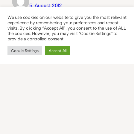
5. August 2012
We use cookies on our website to give you the most relevant
Hachja, eine männliche Meinung….ich
experience by remembering your preferences and repeat
kann dir eigentlich durchweg zustimmen
visits. By clicking “Accept All”, you consent to the use of ALL
the cookies. However, you may visit "Cookie Settings" to
;)
provide a controlled consent.
Mich hat auch vor allem Christan Grey’s
Cookie Settings
Accept All
Vergangenheit bzw. die Neugierde zu
erfahren was da los war, durch die Seiten
getrieben…. ;)
irg.wie war es ja dann doch hoch
interessant, wären nicht immer so nervige
Szenen zwischendurch gewesen :D aber
die e-Mails waren auch große klasse….ich
musste immer so schmunzeln…
LG Kersi