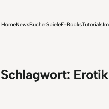
Home
News
Bücher
Spiele
E-Books
Tutorials
Im
Schlagwort:
Erotik