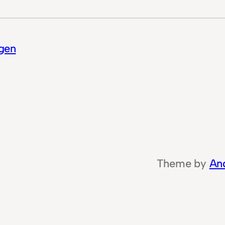
gen
Theme by
An