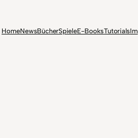
Home
News
Bücher
Spiele
E-Books
Tutorials
Im