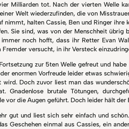
er Milliarden tot. Nach der vierten Welle
in einer Welt wiederzufinden, die von Misstrau
auf nimmt, halten Cassie, Ben und Ringer ih
 Sie sind, was von der Menschheit übrig bli
immer noch hofft, dass ihr Retter Evan Wal
n Fremder versucht, in ihr Versteck einzudri
 Fortsetzung zur 5ten Welle gefreut und habe 
 der enormen Vorfreude leider etwas schwierig
t wird. Doch zuvor liest man das wundersc
t. Gnadenlose brutale Tötungen, durchgef
le vor die Augen geführt. Doch leider hält der
ehr gut und liest sich sehr einfach und schön
das Geschehen einmal aus Cassies, ein ande