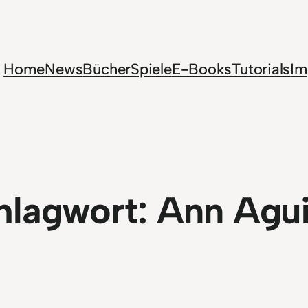
Home
News
Bücher
Spiele
E-Books
Tutorials
Im
hlagwort:
Ann Agui