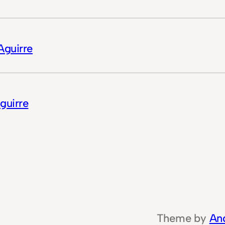
Aguirre
guirre
Theme by
An