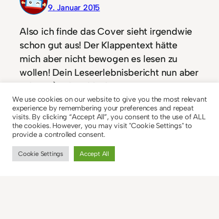
9. Januar 2015
Also ich finde das Cover sieht irgendwie
schon gut aus! Der Klappentext hätte
mich aber nicht bewogen es lesen zu
wollen! Dein Leseerlebnisbericht nun aber
schon! ;). Obwohl ich momentan
irgendwie auf der Suche nach etwas
We use cookies on our website to give you the most relevant
experience by remembering your preferences and repeat
heiterem bin! Und da noch nicht wirklich
visits. By clicking “Accept All”, you consent to the use of ALL
etwas gefunden habe! LG Nick
the cookies. However, you may visit "Cookie Settings" to
provide a controlled consent.
Antworten
Cookie Settings
Accept All
jonas
9. Januar 2015
Also heiter ist das Buch auf keinen