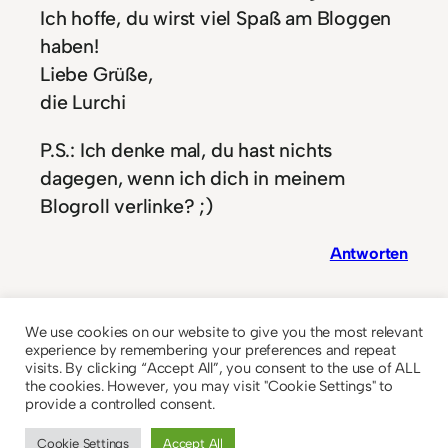
Ich hoffe, du wirst viel Spaß am Bloggen
haben!
Liebe Grüße,
die Lurchi
P.S.: Ich denke mal, du hast nichts
dagegen, wenn ich dich in meinem
Blogroll verlinke? ;)
Antworten
Jonas
We use cookies on our website to give you the most relevant
7. August 2012
experience by remembering your preferences and repeat
visits. By clicking “Accept All”, you consent to the use of ALL
the cookies. However, you may visit "Cookie Settings" to
Hey Leselurch.
provide a controlled consent.
Danke für deinen tollen Kommentar.
Ja war viel Arbeit, hat aber Spaß
Cookie Settings
Accept All