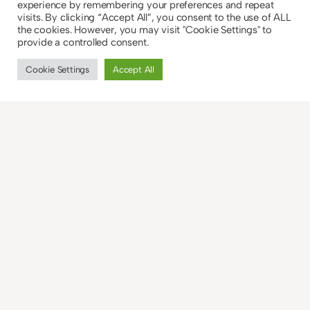
Antworten
experience by remembering your preferences and repeat
visits. By clicking “Accept All”, you consent to the use of ALL
the cookies. However, you may visit "Cookie Settings" to
jonas
provide a controlled consent.
4. Juli 2014
Cookie Settings
Accept All
Ohje du armes Schwein! Ich
trinke grad meine Tasse Kaffee
und guck immer noch
verschlafen drein ;-) :D Ja mal
gucken zur Zeit ist es echt
schwer, Zeit zum Lesen zu
finden. Ich bewundere euch ja,
ich könnte niemals soviel
Lesen in einem Monat, wie ihr
in eurem letzten Rückblick! LG
Jonas