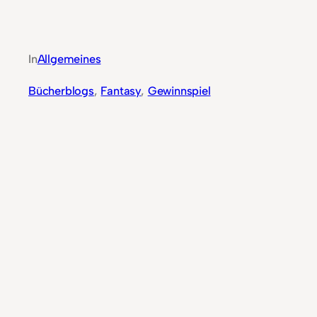
In
Allgemeines
Bücherblogs
, 
Fantasy
, 
Gewinnspiel