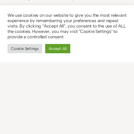
Antworten
We use cookies on our website to give you the most relevant
experience by remembering your preferences and repeat
visits. By clicking “Accept All”, you consent to the use of ALL
Leselurch
the cookies. However, you may visit "Cookie Settings" to
provide a controlled consent.
7. August 2012
Cookie Settings
Accept All
Herzlichen Glückwunsch! Ich hoffe, du
wirst viel Spaß mit dem Buch haben.
Habe bisher nur gutes gehört und bin
schon gespannt auf deine Meinung :)
Antworten