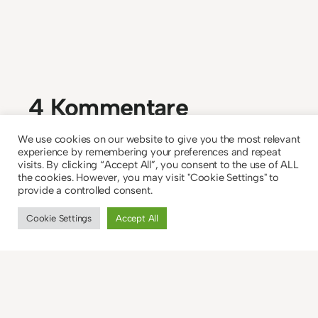
4 Kommentare
We use cookies on our website to give you the most relevant
experience by remembering your preferences and repeat
Debbie
visits. By clicking “Accept All”, you consent to the use of ALL
24. März 2013
the cookies. However, you may visit "Cookie Settings" to
provide a controlled consent.
Gott, solche Bücher kenn ich zu gut xD
Cookie Settings
Accept All
Wo man dann die ganze Zeit stöhnt und
am Ende ist es auf einmal so -BAM! xD
Klingt aber trotzdem interessant :)
Antworten