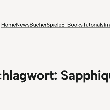
Home
News
Bücher
Spiele
E-Books
Tutorials
Im
chlagwort:
Sapphiq