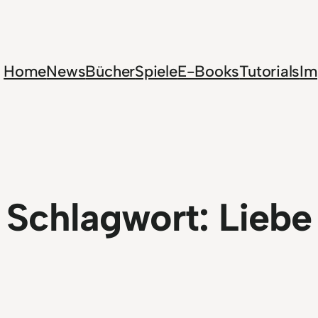
Home
News
Bücher
Spiele
E-Books
Tutorials
Im
Schlagwort:
Liebe