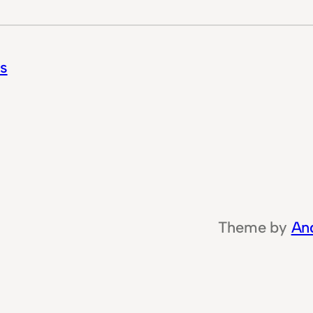
es
Theme by
An